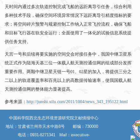
天时间内通过多次轨道控制完成飞船的远距离导引任务，综合利用
多种技术手段，确保空间环境异常情况下远距离导引精度指标的要
求；将空间碎片预警与规避控制工作纳入正常飞控流程，确保飞船
和目标飞行器在轨安全运行；全面使用了一体化的试验信息系统提
供任务支持。
天宫一号和后续将要实施的空间交会对接任务中，我国中继卫星系
统正式作为陆海天基三位一体载人航天测控通信网的组成部分发挥
重要作用。两颗中继卫星天链一号01、02星的加入，将提供三分之
二以上的轨道覆盖率和百兆以上的高数据传输速率，使我国载人航
天测控通信网的整体能力显著提高。
参考来源：
http://junshi.xilu.com/2011/1004/news_343_195122.html
中国科学院西北生态环境资源研究院文献情报中心
地址：甘肃省兰州市天水中路8号 邮编：730000
电话：0931-8271341 Mail：
executive-