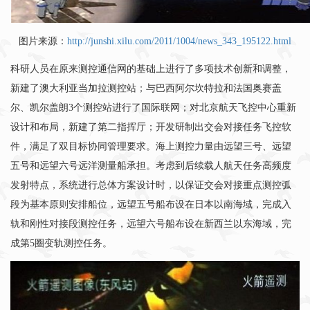
图片来源：
http://junshi.xilu.com/2011/1004/news_343_195122.html
科研人员在原来测控通信网的基础上进行了多项技术创新和调整，
新建了澳大利亚当加拉测控站；与巴西阿尔坎特拉和法国奥赛盖
尔、凯尔盖朗3个测控站进行了国际联网；对北京航天飞控中心重新
设计和布局，新建了第二指挥厅；开发研制出交会对接任务飞控软
件，满足了双目标协同管理要求。海上测控力量由远望三号、远望
五号和远望六号远洋测量船承担。考虑到后续载人航天任务高频度
发射特点，系统进行总体方案设计时，以保证交会对接重点测控弧
段为基本原则安排船位，远望五号船布设在日本以南海域，完成入
轨和刚性对接段测控任务，远望六号船布设在新西兰以东海域，完
成第5圈变轨测控任务。