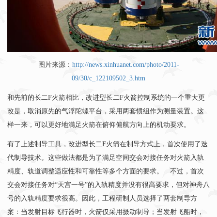
图片来源：
http://news.xinhuanet.com/photo/2011-
09/30/c_122109502_3.htm
和先前的长二F火箭相比，改进型长二F火箭控制系统的一个重大更
改是，取消原先的气浮陀螺平台，采用两套惯组作为测量装置。这
样一来，可以更好地满足火箭在俯仰偏航方向上的机动要求。
有了上述制导工具，改进型长二F火箭在制导方式上，首次使用了迭
代制导技术。这些做法都是为了满足空间交会对接任务对火箭入轨
精度、轨道调整适应性和可靠性等多个方面的要求。 不过，首次
交会对接任务对“天宫一号”的入轨精度并没有很高要求，但对神舟八
号的入轨精度要求很高。因此，工程研制人员选择了两套制导方
案：当发射目标飞行器时，火箭仅采用摄动制导；当发射飞船时，