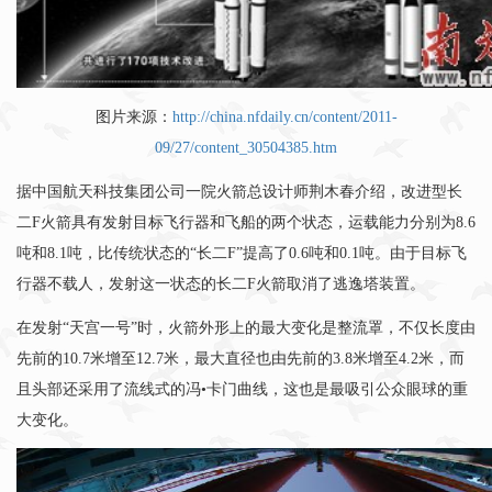
图片来源：
http://china.nfdaily.cn/content/2011-
09/27/content_30504385.htm
据中国航天科技集团公司一院火箭总设计师荆木春介绍，改进型长
二F火箭具有发射目标飞行器和飞船的两个状态，运载能力分别为8.6
吨和8.1吨，比传统状态的“长二F”提高了0.6吨和0.1吨。由于目标飞
行器不载人，发射这一状态的长二F火箭取消了逃逸塔装置。
在发射“天宫一号”时，火箭外形上的最大变化是整流罩，不仅长度由
先前的10.7米增至12.7米，最大直径也由先前的3.8米增至4.2米，而
且头部还采用了流线式的冯•卡门曲线，这也是最吸引公众眼球的重
大变化。