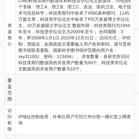
CNKI科技类期刊数据库和科技类学位论文数据库，均包括6
个专辑：理工A、理工B、理工C、农业、医药卫生、电子技
术与信息科学；科技类期刊中收录了4900多种期刊、1145
万篇文章，科技类学位论文中收录了约5万多篇博士学位论
资
文、32万多篇硕士学位论文 数据年限：科技类期刊为1994
源
年至今，科技类学位论文为2000年至今； 合同期限：3
简
年，即2008年1月1日-2010年12月31日； 访问方式： IP控
介:
制，登陆后，如系统提示需要输入用户名和密码，请与贵所
图书馆联系索取。国家科学图书馆IP范围内用户名：
zky311001，密码：123456）。 并发数量：各研究所访问
科技类期刊数据库的并发用户数量为50个，科技类学位论
文数据库的并发用户数量为10个。
覆
盖
范
围:
访
问
IP地址控制使用，外单位用户可到兰州分馆一楼IC室上网查
权
询
限: