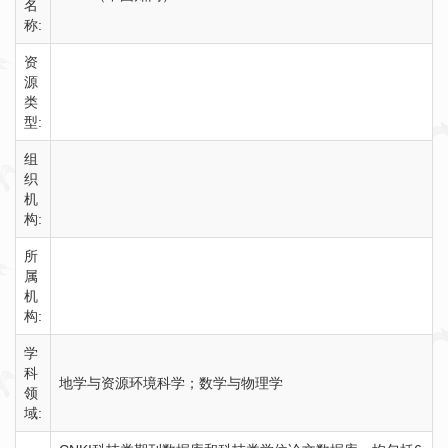
名
称:
资
源
类
型:
组
织
机
构:
所
属
机
构:
学
科
地学与资源环境科学；数学与物理学
领
域: