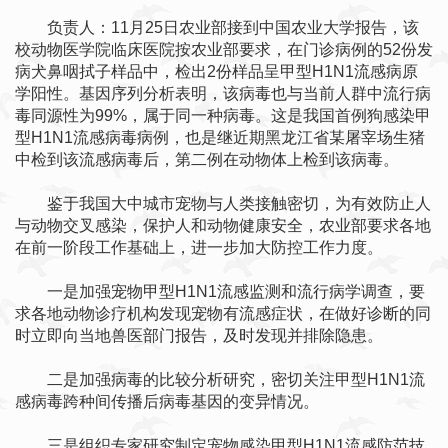
负责人：11月25日农业部接到中国农业大学报告，该
校动物医学院临床医院按农业部要求，在门诊病例的52份发
病犬鼻咽拭子样品中，检出2份样品呈甲型H1N1流感病原
学阳性。基因序列分析表明，该病毒也与当前人群中流行病
毒同源性为99%，属于同一种病毒。这是我国首例狗感染甲
型H1N1流感病毒病例，也是继近期黑龙江省某屠宰场生猪
中检到该流感病毒后，第二例在动物体上检到该病毒。
鉴于我国大中城市宠物与人类接触密切，为有效防止人
与动物交叉感染，保护人和动物健康安全，农业部要求各地
在前一阶段工作基础上，进一步加大防控工作力度。
一是加强宠物甲型H1N1流感监测和流行病学调查，要
求各地动物诊疗机构发现宠物有流感症状，在做好诊断的同
时立即向当地兽医部门报告，及时发现并排除隐患。
二是加强病毒的比较分析研究，密切关注甲型H1N1流
感病毒跨种间传播后病毒基因的变异情况。
三是组织专家研究制定宠物感染甲型H1N1流感防范技