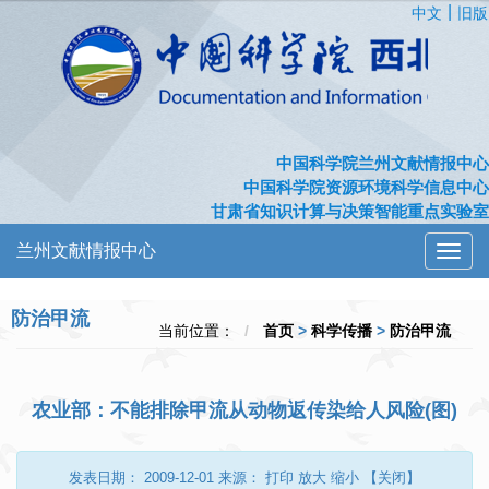
|
中文
旧版
中国科学院兰州文献情报中心
中国科学院资源环境科学信息中心
甘肃省知识计算与决策智能重点实验室
兰州文献情报中心
切
换
导
防治甲流
航
当前位置：
首页
>
科学传播
>
防治甲流
农业部：不能排除甲流从动物返传染给人风险(图)
发表日期：
2009-12-01
来源：
打印
放大
缩小
【关闭】