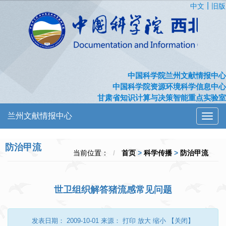
|
中文
旧版
中国科学院兰州文献情报中心
中国科学院资源环境科学信息中心
甘肃省知识计算与决策智能重点实验室
兰州文献情报中心
切
换
导
防治甲流
航
当前位置：
首页
>
科学传播
>
防治甲流
世卫组织解答猪流感常见问题
发表日期：
2009-10-01
来源：
打印
放大
缩小
【关闭】